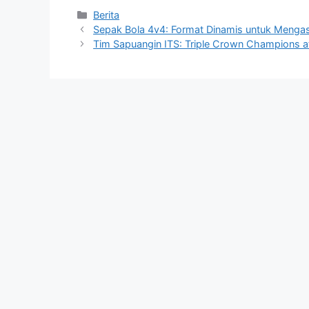
Kategori
Berita
Sepak Bola 4v4: Format Dinamis untuk Mengas
Tim Sapuangin ITS: Triple Crown Champions 