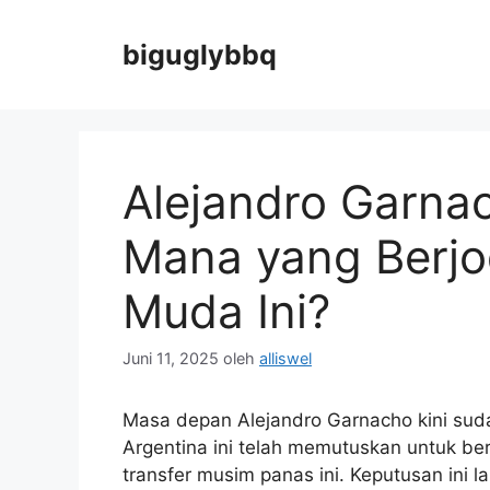
Langsung
ke
biguglybbq
isi
Alejandro Garna
Mana yang Berjo
Muda Ini?
Juni 11, 2025
oleh
alliswel
Masa depan Alejandro Garnacho kini su
Argentina ini telah memutuskan untuk b
transfer musim panas ini. Keputusan ini