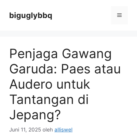
Langsung
ke
biguglybbq
Menu
isi
Penjaga Gawang
Garuda: Paes atau
Audero untuk
Tantangan di
Jepang?
Juni 11, 2025
oleh
alliswel